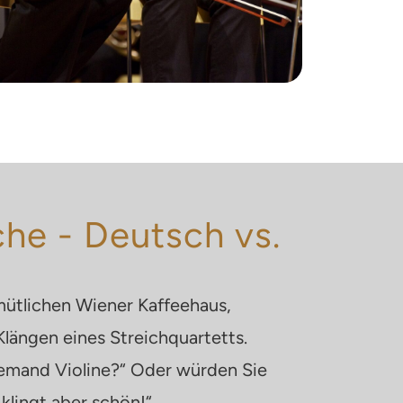
che - Deutsch vs.
emütlichen Wiener Kaffeehaus,
längen eines Streichquartetts.
 jemand Violine?“ Oder würden Sie
 klingt aber schön!“