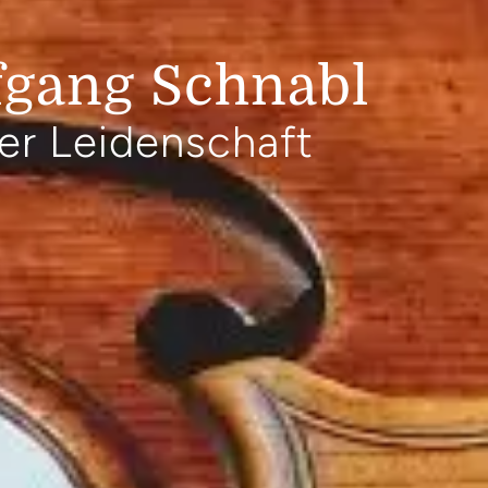
fgang Schnabl
er Leidenschaft