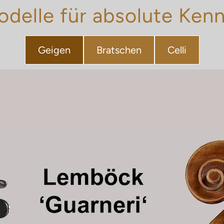
delle für absolute Ken
Geigen
Bratschen
Celli